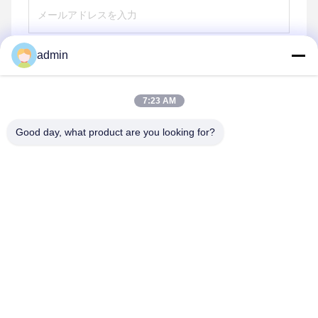
admin
送りなさい
7:23 AM
Good day, what product are you looking for?
shenzhen yuanming co., ltd
umi@ymleduv.com
86--18926468268-15989898006
深セン市龍華区大浪街道華繁路119号、景盛工業区2号棟3
階、518109