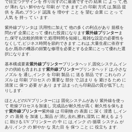
で目立つデザインを 作り出すのに最適ですその 結果 に よっ て,色
が 薄れ ない 鮮やかな 印刷 が でき ますこの 印刷 方式 は,製品 提
供 を 高め,ブランド 認識 を 増やす こと を 望む 企業 に とっ て
人気 を 持っ て い ます.
紫外線プリンタは 汎用性に加えて 他の多くの利点があり 規模を
問わず 企業にとって 優れた投資になります
紫外線プリンター
ま
た,保守も比較的簡単で,処理時間を短縮し,複雑な設定の必要性を
なくして,ビジネス時間を節約できます.これは,大量生産に依存す
るか,既存の機器の頻繁な修理を必要とする企業にとって優れた選
択になります.
基本構成要素
紫外線プリンター
プリンタヘッド,固化システム,イン
クの供給も含まれます
紫外線プリンター
プリンタヘッド は,小さな
ノズル を 通し,インク を 印刷 製品 に 送る 部品 です.これらの ノ
ズル は 印刷 プロセス の 重要な 部分 で,詰まり を 避ける ため に
清潔 に 保つ 必要 が あり ます.詰まったら印刷品の質が低下した
りします.
ほとんどのUVプリンターには 固化システムがあり 紫外線を使っ
て 乾燥プロセスを加速し 完成品が耐久性が高く 耐久性を保ちま
す
紫外線プリンター
紫外線 は 印刷物 の 表面 に 深く 浸透 し,イン
ク の 蒸発 を 加速 し,製品 が 消し去れ,擦れ,湿気 に 耐える よう
に 助ける.UV プリンター の 中 に は,インク の 循環 システム が
あり,インク の 鮮やか な 見た目 を 保つ こと に 役立ち ます.