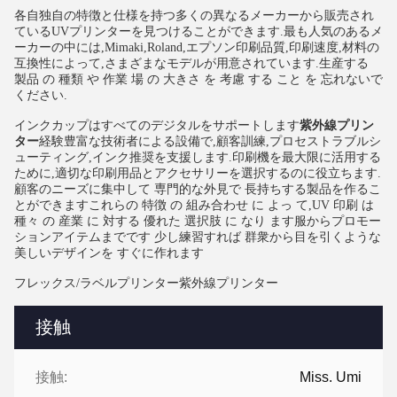
各自独自の特徴と仕様を持つ多くの異なるメーカーから販売され
ているUVプリンターを見つけることができます.最も人気のあるメ
ーカーの中には,Mimaki,Roland,エプソン印刷品質,印刷速度,材料の
互換性によって,さまざまなモデルが用意されています.生産する
製品 の 種類 や 作業 場 の 大きさ を 考慮 する こと を 忘れないで
ください.
インクカップはすべてのデジタルをサポートします
紫外線プリン
ター
経験豊富な技術者による設備で,顧客訓練,プロセストラブルシ
ューティング,インク推奨を支援します.印刷機を最大限に活用する
ために,適切な印刷用品とアクセサリーを選択するのに役立ちます.
顧客のニーズに集中して 専門的な外見で 長持ちする製品を作るこ
とができますこれらの 特徴 の 組み合わせ に よっ て,UV 印刷 は
種々 の 産業 に 対する 優れた 選択肢 に なり ます服からプロモー
ションアイテムまでです 少し練習すれば 群衆から目を引くような
美しいデザインを すぐに作れます
フレックス/ラベルプリンター
紫外線プリンター
接触
接触:
Miss. Umi