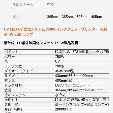
冷却スキーム:
空冷
波長:
365nm、385nm、395nm、405nm
UV LED UV 固化システム 750W インクジェットプリンター 印刷
用 UV LED ランプ
紫外線LED紫外線固化システム 750W
製品説明
ポイント
印刷用UVLEDUV固化システム 750
パワー
750W
色
UV
ランプの数
288個
ダイオードタイプ
3535 smd型
サイズ
430mm*65.5mm*90mm
照明量
400mm*20mm
チップ材料
LG,ソウル,エピレード
波長
365nm,385nm,395nm,405nm
冷却システム
水冷却
適用する
印刷,塗装,粘着の様々な産業に適用さ
選択可能
単一ランプ,ランプ+電源,ランプ+電
寿命 (時間)
20000
時間