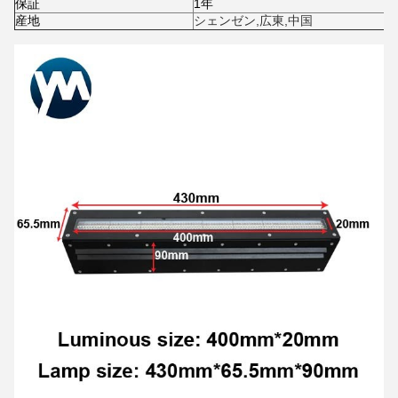
保証
1年
産地
シェンゼン,広東,中国