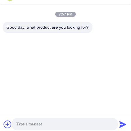
さ
最もよい価格を得なさ
最もよい価格を得なさ
紫外線Lamp
7:57 PM
い
い
Good day, what product are you looking for?
shenzhen yuanming co., ltd
umi@ymleduv.com
86--18926468268-15989898006
深セン市龍華区大浪街道華繁路119号、景盛工業区2号棟3
階、518109
中国の良質 紫外線LED SMD 製造者。版権の© 2021-2026
uvledsmd.com . 複製権所有。