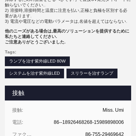
触らないでください..
2) 溶接時,溶接時間と温度に注意を払い,正極と負極を区別する必
要があります.
3) 電流や電圧などの電動パラメータは,名値を超えてはならない.
他のニーズがある場合は,最高のソリューションを提供するために
私たちと連絡してください.
ご注意ありがとうございました.
Tags:
ランプを治す紫外線LED 80W
システムを治す紫外線LED
スリラーを治すランプ
接触
接触:
Miss. Umi
電話:
86--18926468268-15989898006
ファクシミリ:
86-755-29469642