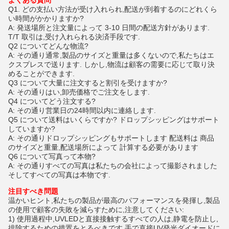
よくある質問
Q1. どの支払い方法が受け入れられ,配送が到着するのにどれくら
い時間がかかりますか?
A: 発送場所と注文量によって 3-10 日間の配送方針があります.
T/T 取引は,受け入れられる決済手段です.
Q2 について
どんな物流?
A: その通り
通常,製品のサイズと重量は多くないので,私たちはエ
クスプレスで送ります. しかし,物流は顧客の需要に応じて取り決
めることができます.
Q3 について
大量に注文すると割引を受けますか?
A: その通り
はい,卸売価格でご注文をします.
Q4 について
どう注文する?
A: その通り
営業日の24時間以内に連絡します.
Q5 について
送料はいくらですか? ドロップシッピングはサポート
していますか?
A: その通り
ドロップシッピングもサポートします 配送料は 商品
のサイズと重量,配送場所によって 計算する必要があります
Q6 について
写真って本物?
A: その通り
すべての写真は私たちの会社によって撮影されました
そしてすべての写真は本物です.
注目すべき問題
温かいヒント,私たちの製品が最高のパフォーマンスを発揮し,製品
の使用で顧客の失敗を減らすために,注意してください:
1) 使用過程中,UVLEDと直接接触するすべての人は,静電を防止し,
排除するための措置をとるべきです.手で直接UV発光ダイオードに