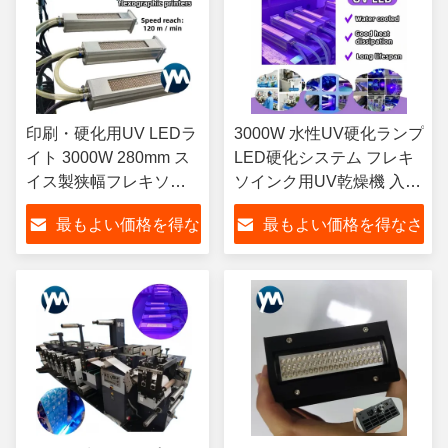
印刷・硬化用UV LEDラ
3000W 水性UV硬化ランプ
イト 3000W 280mm ス
LED硬化システム フレキ
イス製狭幅フレキソラ
ソインク用UV乾燥機 入手
ベル印刷機
可能
最もよい価格を得な
最もよい価格を得なさ
さい
い