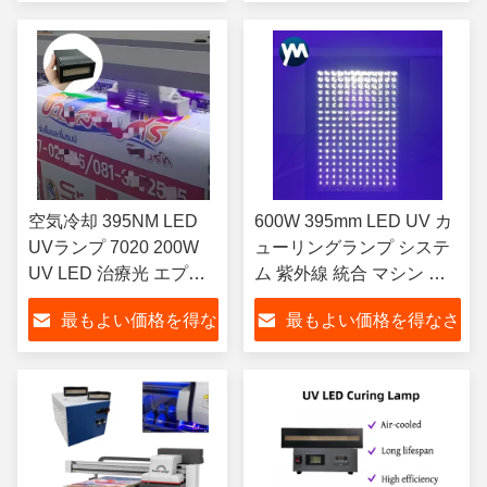
シン用
さい
い
空気冷却 395NM LED
600W 395mm LED UV カ
UVランプ 7020 200W
ューリングランプ システ
UV LED 治療光 エプソ
ム 紫外線 統合 マシン ス
ン I3200/XP600/TX800
クリーン プリント 曝光
最もよい価格を得な
最もよい価格を得なさ
UVプリンター用紫外線
LED 樹脂 コンベヤー
ランプ
さい
い