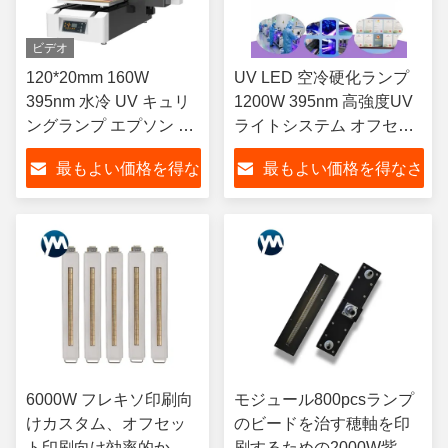
ビデオ
120*20mm 160W
UV LED 空冷硬化ランプ
395nm 水冷 UV キュリ
1200W 395nm 高強度UV
ングランプ エプソン プ
ライトシステム オフセッ
リンタヘッド UV インク
ト印刷機 フレキソ用
最もよい価格を得な
最もよい価格を得なさ
塗装 乾燥 LED ライト
さい
い
6000W フレキソ印刷向
モジュール800pcsランプ
けカスタム、オフセッ
のビードを治す穂軸を印
ト印刷向け効率的かつ
刷するための2000W紫外