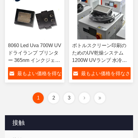
8060 Led Uva 700W UV
ボトルスクリーン印刷の
ドライランプ プリンタ
ためのUV乾燥システム
ー 365nm インクジェッ
1200W UVランプ 水冷却
トプリンターのための
365nm 395nm
最もよい価格を得な
最もよい価格を得なさ
UV 粘着剤で印刷
さい
い
1
2
3
接触