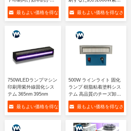
安定したLED UV硬化
線LED
最もよい価格を得な
最もよい価格を得なさ
さい
い
750WLEDランプマシン
500W ラインライト 固化
印刷用紫外線固化シス
ランプ 樹脂粘着塗料シス
テム 365nm 395nm
テム 高品質のチーズ卸売
LEDUVランプ
最もよい価格を得な
最もよい価格を得なさ
さい
い