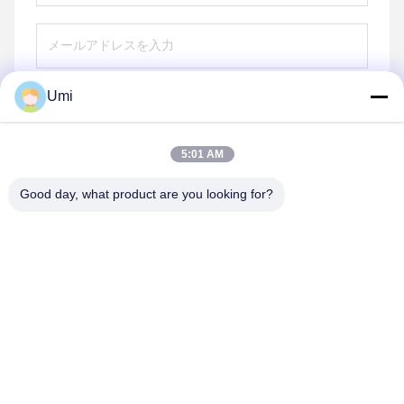
Umi
送りなさい
5:01 AM
Good day, what product are you looking for?
shenzhen yuanming co., ltd
umi@ymleduv.com
86--18926468268-15989898006
深セン市龍華区大浪街道華繁路119号、景盛工業区2号棟3
階、518109