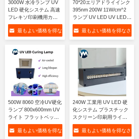
3000W 水冷ランプ UV
70*20エリアドライインク
LED 硬化システム 高速
395nm 200W 11W/cm^2
フレキソ印刷機用カラ
ランプ UV LED UV LED硬
ーラベル UV 乾燥
化ランプ LEDライト ファ
最もよい価格を得な
最もよい価格を得なさ
ン冷却 UVフラットベッド
プリンター
さい
い
500W 8060 空冷UV硬化
240W 工業用 UV LED 硬
ランプ 800x600mm UV
化システム プラスチック
ライト フラットベッド
スクリーン印刷用ライト
プリンター コンベアベ
スクリーン印刷用インク
最もよい価格を得な
最もよい価格を得なさ
ルト インクジェットマ