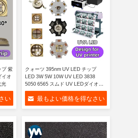
ップ 紫
クォーツ 395nm UV LED チップ
Dダイオ
LED 3W 5W 10W UV LED 3838
化光
5050 6565 スムド UV LEDダイオー
ド 画面印刷用 LED UV 固化
さい
最もよい価格を得なさい