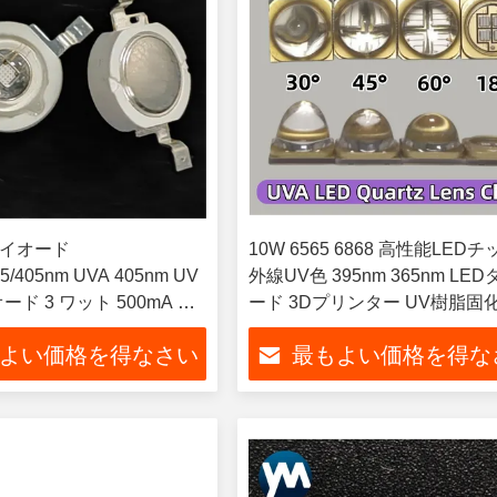
 ダイオード
10W 6565 6868 高性能LEDチ
95/405nm UVA 405nm UV
外線UV色 395nm 365nm LE
ード 3 ワット 500mA 光
ード 3Dプリンター UV樹脂固
硬化印刷用
よい価格を得なさい
最もよい価格を得な