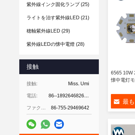
紫外線インク固化ランプ
(25)
ライトを治す紫外線LED
(21)
穂軸紫外線LED
(29)
紫外線LEDの懐中電燈
(28)
接触
6565 10
懐中電灯モジ
接触:
Miss. Umi
電話:
86--18926468268-15989898006
最も
ファクシミリ:
86-755-29469642