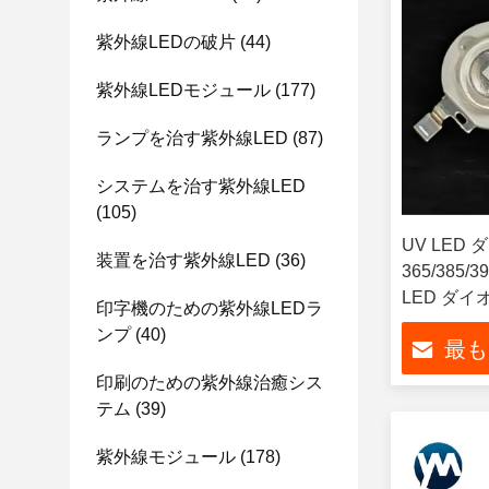
紫外線LEDの破片
(44)
紫外線LEDモジュール
(177)
ランプを治す紫外線LED
(87)
システムを治す紫外線LED
(105)
UV LED
装置を治す紫外線LED
(36)
365/385/3
LED ダイオ
印字機のための紫外線LEDラ
源紫インク
ンプ
(40)
最も
印刷のための紫外線治癒シス
テム
(39)
紫外線モジュール
(178)