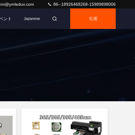
umi@ymleduv.com
86--18926468268-15989898006
ベント
引用
Japanese