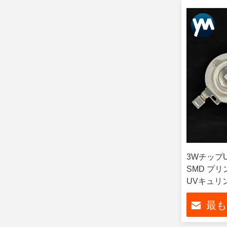
3Wチップ
SMD プ
UVキュリ
ンプ
最も