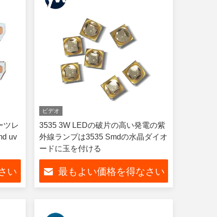
ビデオ
ォーツレ
3535 3W LEDの破片の高い発電の紫
d uv
外線ランプは3535 Smdの水晶ダイオ
ードに玉を付ける
さい
最もよい価格を得なさい