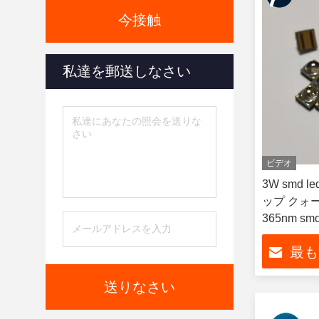
今接触
私達を郵送しなさい
ビデオ
3W smd l
ップ クォーツ
365nm smd
最も
送りなさい