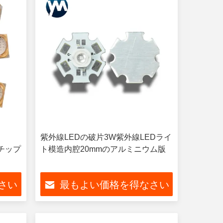
紫外線LEDの破片3W紫外線LEDライ
ズチップ
ト模造内腔20mmのアルミニウム版
さい
最もよい価格を得なさい