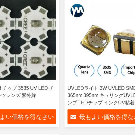
ed チップ 3535 UV LED チ
UVLEDライト 3W UVLED SM
ーツレンズ 紫外線
365nm 395nm キュリングUVL
ンプ LEDチップ インクUV粘
よい価格を得なさい
最もよい価格を得な