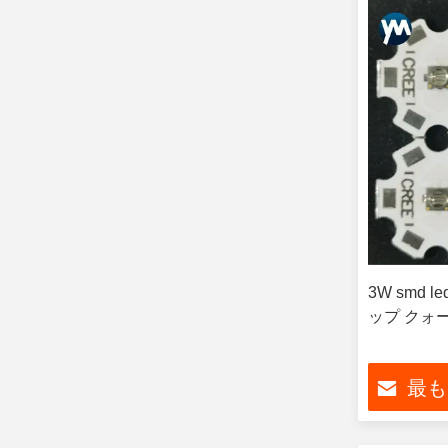
3W smd l
ップ クォ
最も