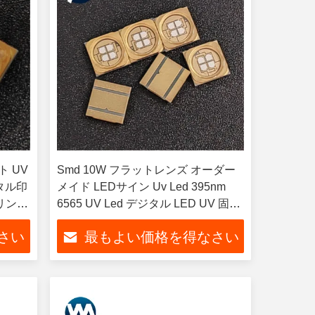
ト UV
Smd 10W フラットレンズ オーダー
ジタル印
メイド LEDサイン Uv Led 395nm
プリンタ
6565 UV Led デジタル LED UV 固化
システム
さい
最もよい価格を得なさい