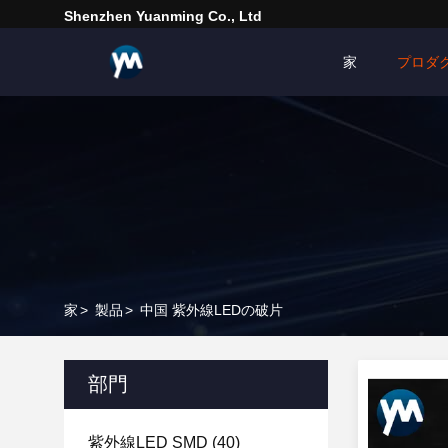
Shenzhen Yuanming Co., Ltd
家
プロダ
家
>
製品
>
中国 紫外線LEDの破片
部門
紫外線LED SMD
(40)