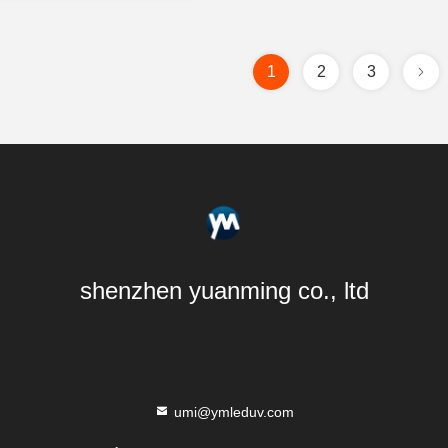
1
2
3
shenzhen yuanming co., ltd
umi@ymleduv.com