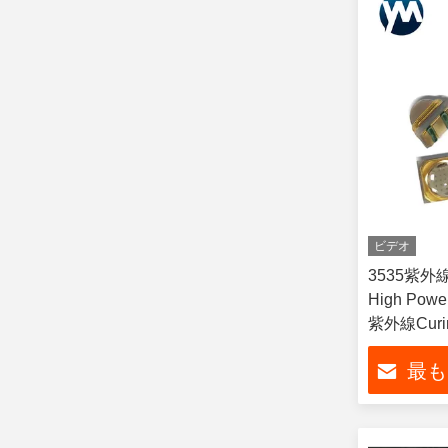
ビデオ
3535紫外線L
High Pow
紫外線Curin
最も