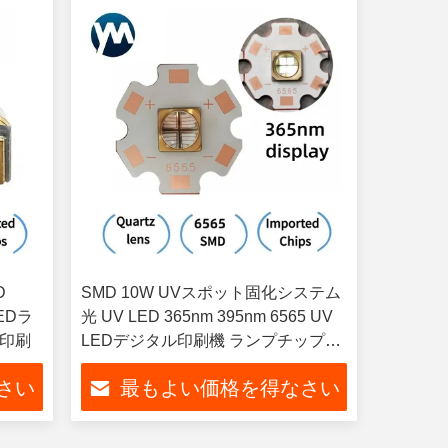
D
SMD 10W UVスポット固化システム
EDラ
光 UV LED 365nm 395nm 6565 UV
着印刷
LEDデジタル印刷機 ランプチップ
LED UVA固化
さい
最もよい価格を得なさい