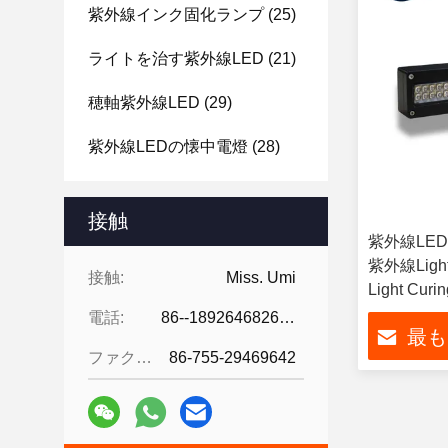
紫外線インク固化ランプ
(25)
ライトを治す紫外線LED
(21)
穂軸紫外線LED
(29)
紫外線LEDの懐中電燈
(28)
接触
紫外線LED C
紫外線Light
接触:
Miss. Umi
Light Curi
電話:
86--18926468268-15989898006
最も
ファクシミリ:
86-755-29469642