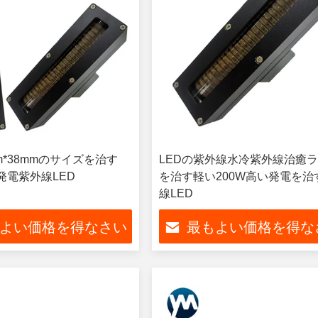
m*38mmのサイズを治す
LEDの紫外線水冷紫外線治癒
発電紫外線LED
を治す軽い200W高い発電を治
線LED
よい価格を得なさい
最もよい価格を得な