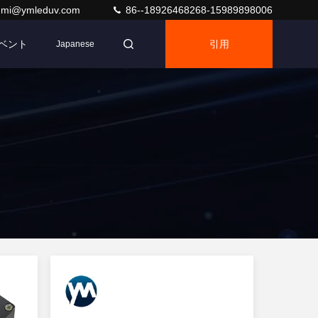
umi@ymleduv.com
86--18926468268-15989898006
ベント
引用
Japanese