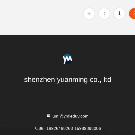
1
shenzhen yuanming co., ltd
umi@ymleduv.com
86--18926468268-15989898006