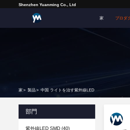
Shenzhen Yuanming Co., Ltd
家
プロダ
家
>
製品
>
中国 ライトを治す紫外線LED
部門
紫外線LED SMD
(40)