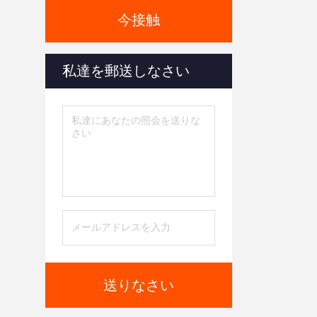
今接触
私達を郵送しなさい
送りなさい