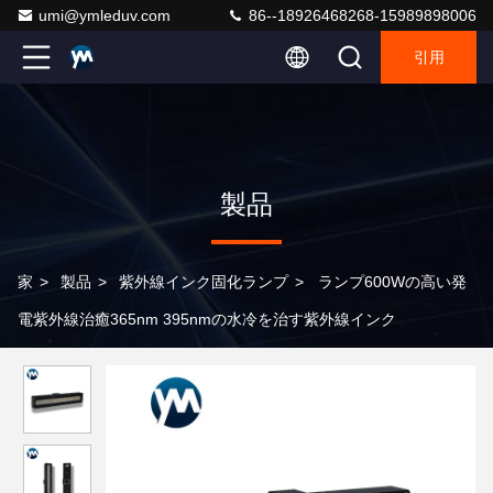
umi@ymleduv.com
86--18926468268-15989898006
引用
製品
家
>
製品
>
紫外線インク固化ランプ
>
ランプ600Wの高い発
電紫外線治癒365nm 395nmの水冷を治す紫外線インク