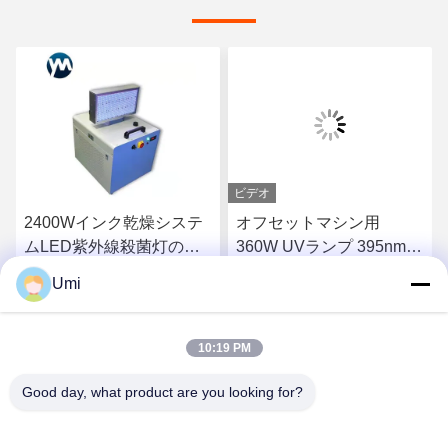
ビデオ
2400Wインク乾燥システ
オフセットマシン用
ムLED紫外線殺菌灯の水
360W UVランプ 395nm
冷
UVライトフラットベッド
Umi
プリンター led uva
さ
最もよい価格を得なさ
最もよい価格を得なさ
10:19 PM
い
い
Good day, what product are you looking for?