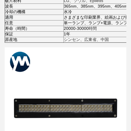
破片材料
LG、ソウル、Epileds
波長
365nm、385nm、395nm、405nm
冷却の機構
水冷
適用
さまざまな印刷業界、絵画および接
任意
単一ランプ、ランプ+電源、ランプ+
寿命（時間）
20000-30000
時間
保証
1年
原産地
シンセン、広東省、中国