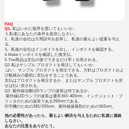
FAQ
Q1.
私はいかに順序を置いてもいいか。
:1.私達にあなたの条件を提供しなさい。
2。私達の会社は引用語句を起草し、私達の最もよい提案を与え
る。
3。私達の会社はインボイスを出し、インボイスを確認する。
4.Makeインボイスを確認した後支払。
5.The商品は支払の後でできるだけ早く出荷される。
Q2.私はサンプル プロダクトを発注してもいいか。
:はい、サンプル プロダクトを発注できる。方針はプロダクトおよ
び船積みの最初に支払をすることである。
支払はプロダクトを発注するか、またはサンプル プロダクトを戻
せば払い戻される。
Q3.
紫外線治癒LEDランプの波長は何であるか。
:
紫外線LEDランプの波長は通常365-405nm、インクジェット・プ
リンタのための波長である395nmである、
印字機のための385/395nm、紫外線接着剤のための365nm。
他の必要性があったら、最もよい解決を与えるために私達に連絡
しなさい。
あなたの注意をありがとう。