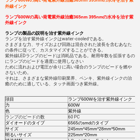
ランプ600Wの高い発電紫外線治癒365nm 395nmの水冷を治す紫
外線インク
ランプ600Wの高い発電紫外線治癒365nm 395nmの水冷を治す紫
外線インク
ランプの
製品の説明を
治す紫外線インク
ランプを治す紫外線インクはwater-cooledである。
さまざまな力、サイズおよび回路は混合された波長を含むあなた
の条件に従って、カスタマイズすることができる。
紫外線LEDランプのビードは消耗品である。耐用年数を拡張するの
にランプのビードを適度に使用しなさい
ために流れおよび電圧が余りに高い場合のランプのビードを燃や
さないため。
それは、さまざまな紫外線印刷業界、ペンキ、紫外線インクの治
癒のために適している、タッチ画面つき紫外線。
項目
ランプ600Wを治す紫外線インク
力
600W
色
紫外線
ランプのビードの数
60 PC
ダイオードのタイプ
6565のsmdのタイプ
サイズ
245mm*45mm*28mm*50mm
明るいサイズ
225mm*20mm