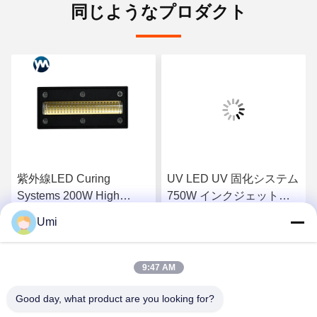
同じようなプロダクト
紫外線LED Curing
UV LED UV 固化システム
Systems 200W High
750W インクジェットプ
Power Curing Lamp
リンター 印刷用 UV LED
Umi
Ultraviolet Lamps Chiller
ランプ
さ
最もよい価格を得なさ
最もよい価格を得なさ
紫外線Lamp
9:47 AM
い
い
Good day, what product are you looking for?