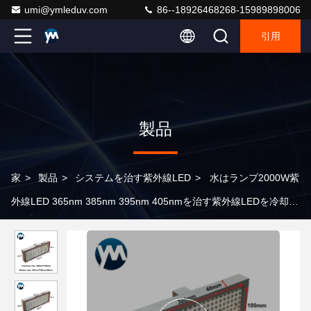
umi@ymleduv.com
86--18926468268-15989898006
引用
製品
家
>
製品
>
システムを治す紫外線LED
>
水はランプ2000W紫
外線LED 365nm 385nm 395nm 405nmを治す紫外線LEDを冷却し
た