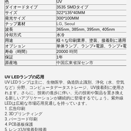
色
UV
ダイオードタイプ
3535 SMDタイプ
サイズ
322*135*40MM
発光サイズ
300*100MM
チップ素材
LG, Seoul
波長
365nm, 385nm, 395nm, 405nm
冷却方式
水冷
用途
様々な印刷業界、塗装、接着剤に適用。
オプション
単体ランプ、ランプ+電源、ランプ+電源
寿命（時間）
20000
時間
保証
1年
原産地
中国広東省深セン市
UV LEDランプの応用
UV LEDランプは主に、生物医学、偽造防止識別、浄化（水、空気
など）分野、コンピュータデータストレージ、UV接着剤に使用さ
れます。さらに、技術の進歩に伴い、元の技術や製品を置き換え
る新しいアプリケーションが継続的に登場するでしょう。紫外線
LEDは広範な市場応用見通しを持っています。
1. 広告印刷
2. 3Dプリンティング
3. バーコード印刷
4. PCB基板保護
5. レンズUV接着剤接着