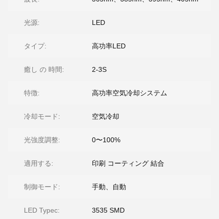
光源:
LED
タイプ:
高功率LED
癒し の 時間:
2-3S
特徴:
高功率空気冷却システム
冷却モード:
空気冷却
光強度調整:
0〜100%
適用する:
印刷 コーティング 結合
制御モード:
手動、自動
LED Typec:
3535 SMD