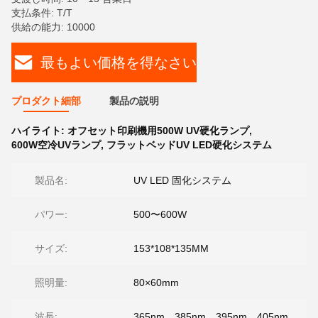
支払条件: T/T
供給の能力: 10000
最もよい価格を得なさい
プロダクト細部
製品の説明
ハイライト:
オフセット印刷機用500W UV硬化ランプ
,
600W空冷UVランプ
,
フラットベッドUV LED硬化システム
製品名:
UV LED 固化システム
パワー:
500〜600W
サイズ:
153*108*135MM
照明量:
80×60mm
波長:
365nm、385nm、395nm、405nm