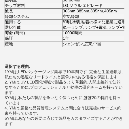
照明量
80*60MM
チップ材料
LG,ソウル,エピレード
波長
365nm,385nm,395nm,405nm
冷却システム
空気冷却
適用する
印刷,塗装,粘着の様々な産業に適用さ
選択可能
単一ランプ,ランプ+電源,ランプ+電
寿命 (時間)
10000
時間
保証
1年
産地
シェンゼン,広東,中国
選択する理由:
1YMは,LEDパッケージング業界で10年間です. 完全な生産連鎖は,
私たちの迅速なリードタイムと競争力のある価格を保証します.
2. YMは,UV LED固化領域で製品をより革新的,人間主義的で知的
なするために,プロフェッショナルと効率の研究チームを持ってい
ます.
3YMは,私たちの製品を争いなく保つために,ほぼ20の特許を持っ
ています.
4. YMは,厳格な品質管理システムと間に合う販売後のサービス約
束を持っています.
5YMは,あなたの必要に応じて製品をカスタマイズすることができ
ます.