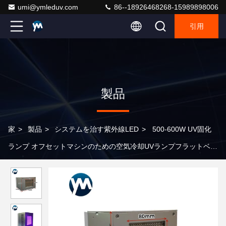
umi@ymleduv.com
86--18926468268-15989898006
引用
製品
家
>
製品
>
システムを治す紫外線LED
>
500-600W UV固化
ランプ オフセットマシンのための空気冷却UVランプフラットベッ
ド