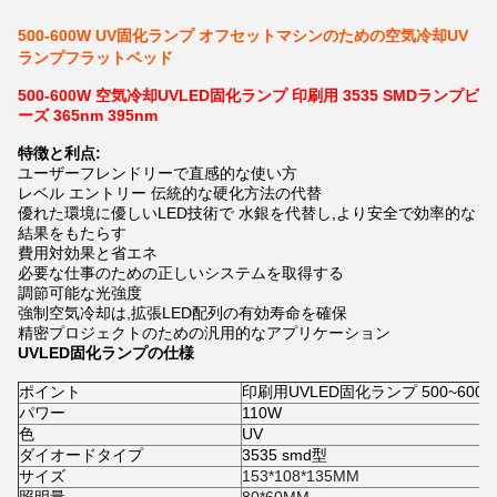
500-600W UV固化ランプ オフセットマシンのための空気冷却UV
ランプフラットベッド
500-600W 空気冷却UVLED固化ランプ 印刷用 3535 SMDランプビ
ーズ 365nm 395nm
特徴と利点:
ユーザーフレンドリーで直感的な使い方
レベル エントリー 伝統的な硬化方法の代替
優れた環境に優しいLED技術で 水銀を代替し,より安全で効率的な
結果をもたらす
費用対効果と省エネ
必要な仕事のための正しいシステムを取得する
調節可能な光強度
強制空気冷却は,拡張LED配列の有効寿命を確保
精密プロジェクトのための汎用的なアプリケーション
UVLED固化ランプの仕様
ポイント
印刷用UVLED固化ランプ 500~600
パワー
110W
色
UV
ダイオードタイプ
3535 smd型
サイズ
153*108*135MM