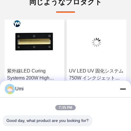
同じようなプロダクト
紫外線LED Curing
UV LED UV 固化システム
Systems 200W High
750W インクジェットプ
Power Curing Lamp
リンター 印刷用 UV LED
Umi
Ultraviolet Lamps Chiller
ランプ
さ
最もよい価格を得なさ
最もよい価格を得なさ
紫外線Lamp
7:35 PM
い
い
Good day, what product are you looking for?