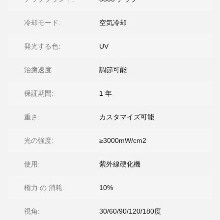
冷却モード:
空気冷却
発光する色:
UV
治癒速度:
調節可能
保証期間:
1 年
重さ:
カスタマイズ可能
光の強度:
≥3000mW/cm2
使用:
紫外線硬化機
権力 の 消耗:
10%
視角:
30/60/90/120/180度