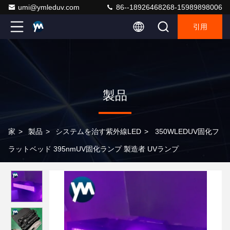
umi@ymleduv.com
86--18926468268-15989898006
引用
製品
家
>
製品
>
システムを治す紫外線LED
>
350WLEDUV固化フ
ラットベッド 395nmUV固化ランプ 製造者 UVランプ