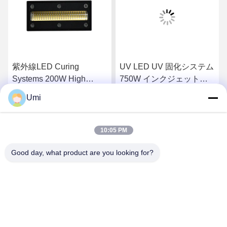
紫外線LED Curing
UV LED UV 固化システム
Systems 200W High
750W インクジェットプ
Power Curing Lamp
リンター 印刷用 UV LED
Umi
Ultraviolet Lamps Chiller
ランプ
さ
最もよい価格を得なさ
最もよい価格を得なさ
紫外線Lamp
10:05 PM
い
い
Good day, what product are you looking for?
shenzhen yuanming co., ltd
umi@ymleduv.com