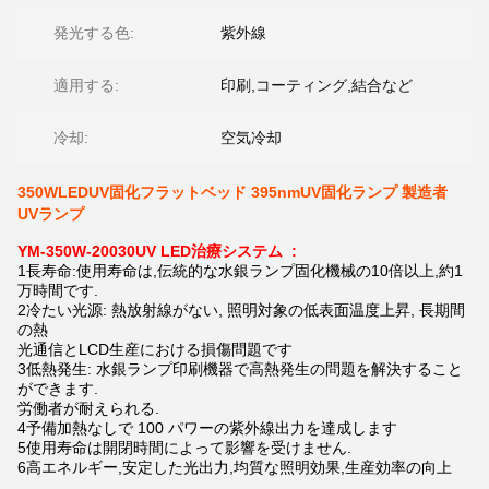
発光する色:
紫外線
適用する:
印刷,コーティング,結合など
冷却:
空気冷却
350WLEDUV固化フラットベッド 395nmUV固化ランプ 製造者
UVランプ
YM-350W-20030
UV
LED治療システム
:
1長寿命:使用寿命は,伝統的な水銀ランプ固化機械の10倍以上,約1
万時間です.
2冷たい光源: 熱放射線がない, 照明対象の低表面温度上昇, 長期間
の熱
光通信とLCD生産における損傷問題です
3低熱発生: 水銀ランプ印刷機器で高熱発生の問題を解決すること
ができます.
労働者が耐えられる.
4予備加熱なしで 100 パワーの紫外線出力を達成します
5使用寿命は開閉時間によって影響を受けません.
6高エネルギー,安定した光出力,均質な照明効果,生産効率の向上