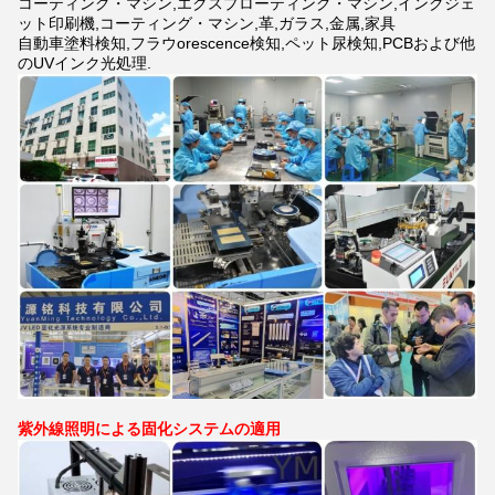
コーティング・マシン,エクスプローティング・マシン,インクジェ
ット印刷機,コーティング・マシン,革,ガラス,金属,家具
自動車塗料検知,フラウorescence検知,ペット尿検知,PCBおよび他
のUVインク光処理.
紫外線照明による固化システムの適用