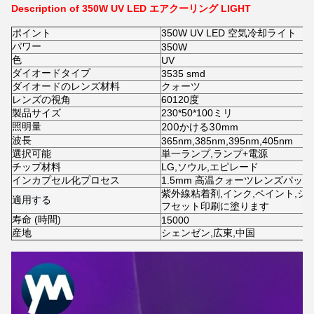
Description of 350W UV LED エアクーリング LIGHT
ポイント
350W UV LED 空気冷却ライト
パワー
350W
色
UV
ダイオードタイプ
3535 smd
ダイオードのレンズ材料
クォーツ
レンズの視角
60120度
製品サイズ
2
30*50*100ミリ
照明量
200かける30
mm
波長
365nm,385nm,395nm,405nm
選択可能
単一ランプ,ランプ+電源
チップ材料
LG,ソウル,エピレード
インカプセル化プロセス
1.5mm 高温クォーツレンズパッ
紫外線粘着剤,インク,ペイント,シ
適用する
フセット印刷に塗ります
寿命 (時間)
15000
産地
シェンゼン,広東,中国