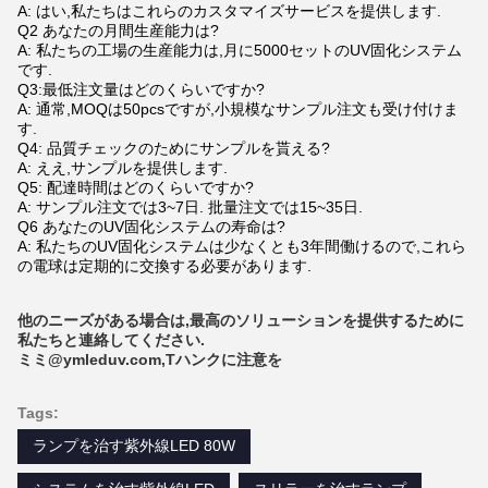
A: はい,私たちはこれらのカスタマイズサービスを提供します.
Q2 あなたの月間生産能力は?
A: 私たちの工場の生産能力は,月に5000セットのUV固化システム
です.
Q3:最低注文量はどのくらいですか?
A: 通常,MOQは50pcsですが,小規模なサンプル注文も受け付けま
す.
Q4: 品質チェックのためにサンプルを貰える?
A: ええ,サンプルを提供します.
Q5: 配達時間はどのくらいですか?
A: サンプル注文では3~7日. 批量注文では15~35日.
Q6 あなたのUV固化システムの寿命は?
A: 私たちのUV固化システムは少なくとも3年間働けるので,これら
の電球は定期的に交換する必要があります.
他のニーズがある場合は,最高のソリューションを提供するために
私たちと連絡してください.
ミミ@ymleduv.com
,
T
ハンクに注意を
Tags:
ランプを治す紫外線LED 80W