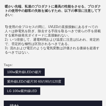
暖かい先端、私達のプロダクトに最高の性能をさせる、プロダク
トの使用中の顧客の失敗を減らすため、以下の事項に注意して下
さい::
1) 
使用の全プロセスの間に、UVLEDの直接接触にあるすべての
人々は静電気を防ぎ、除去する手段を取るべきで彼らの手を搭載
する紫外線発光ダイオードに直接触れない。
2）いつ溶接して、通電時間および温度に注意は払われ、肯定的
で、否定的な極性は区別されるべきである。
3）流れおよび電圧のような電気変数は評価される価値を超過す
るべきではない。
Tags:
100w紫外線LEDの破片
紫外線LEDの破片30 60の90の120度
LG 100w紫外線LED