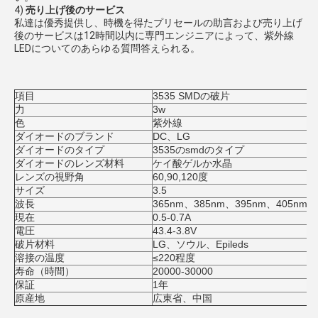
4) 
売り上げ後のサービス
私達は優秀提供し、時機を得たプリセールの助言および売り上げ
後のサービスは12時間以内に専門エンジニアによって、紫外線
LEDについてのあらゆる質問答えられる。
項目
3535 SMDの破片
力
3w
色
紫外線
ダイオードのブランド
DC、LG
ダイオードのタイプ
3535のsmdのタイプ
ダイオードのレンズ材料
ケイ酸ゲルか水晶
レンズの視野角
60,90,120度
サイズ
3.5
波長
365nm、385nm、395nm、405nm
現在
0.5-0.7A
電圧
43.4-3.8V
破片材料
LG、ソウル、Epileds
溶接の温度
≤220程度
寿命（時間）
20000-30000
保証
1年
原産地
広東省、中国