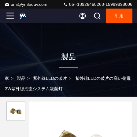
umi@ymleduv.com
86--18926468268-15989898006
引用
製品
家
>
製品
>
紫外線LEDの破片
>
紫外線LEDの破片の高い発電
3W紫外線治癒システム殺菌灯