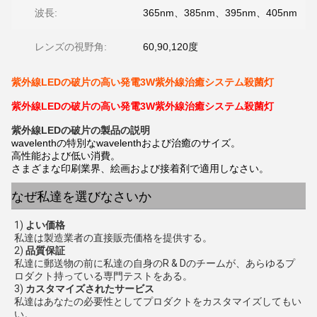
波長:
365nm、385nm、395nm、405nm
レンズの視野角:
60,90,120度
紫外線LEDの破片の高い発電3W紫外線治癒システム殺菌灯
紫外線LEDの破片の高い発電3W紫外線治癒システム殺菌灯
紫外線LEDの破片の
製品の説明
wavelenthの特別なwavelenthおよび治癒のサイズ。
高性能および低い消費。
さまざまな印刷業界、絵画および接着剤で適用しなさい。
なぜ私達を選びなさいか
1) 
よい価格
私達は製造業者の直接販売価格を提供する。
2) 
品質保証
私達に郵送物の前に私達の自身のR & Dのチームが、あらゆるプ
ロダクト持っている専門テストをある。
3) 
カスタマイズされたサービス
私達はあなたの必要性としてプロダクトをカスタマイズしてもい
い。