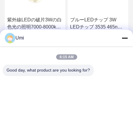
紫外線LEDの破片3Wの白
ブルーLEDチップ 3W
色光の照明7000-8000kの
LEDチップ 3535 465nm
色温度
470nm 高性能ブルーレイ
Umi
ランプ
さ
最もよい価格を得なさ
最もよい価格を得なさ
6:15 AM
い
い
Good day, what product are you looking for?
shenzhen yuanming co., ltd
umi@ymleduv.com
86--18926468268-15989898006
深セン市龍華区大浪街道華繁路119号、景盛工業区2号棟3