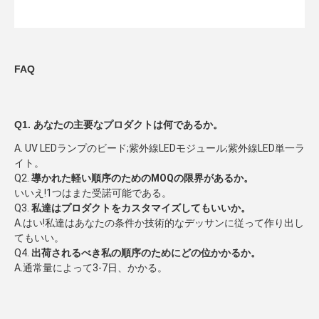
FAQ
Q1. 
あなたの主要なプロダクトは何であるか。
A. UV LEDランプのビード;紫外線LEDモジュール;紫外線LED単一ラ
イト。
Q2. 
導かれた軽い順序のためのMOQの限界があるか。
いいえ!1つはまた受諾可能である。
Q3. 
私達はプロダクトをカスタマイズしてもいいか。
A.
はい!私達はあなたの条件か技術的なデッサンに従って作り出し
てもいい。
Q4. 
出荷されるべき私の順序のためにどの位かかるか。
A.通常量によって3-7日、かかる。