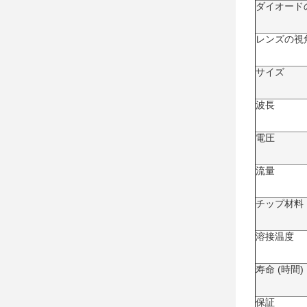
ダイオード
レンズの視
サイズ
波長
電圧
流量
チップ材料
溶接温度
寿命 (時間)
保証