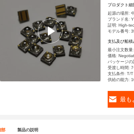
プロダクト細
起源の場所: 
ブランド名: Y
証明: High-tech
モデル番号: 3
支払及び船積
最小注文数量:
価格: Negotia
パッケージの詳
受渡し時間: 7
支払条件: T/T
供給の能力: 10
最も
細部
製品の説明