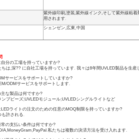
紫外線印刷,塗装,紫外線インク,そして紫外線粘
用されます.
シェンゼン,広東,中国
問
たは自分の工場を持っていますか?
私たちは,深?? に自社工場を持っています. 我々は8年間UVLED製品を生産
,ODMサービスをサポートしていますか?
 OEM/ODMサービスをサポートします.
の主な製品は何ですか?
EDランプビーズ;UVLEDモジュール;UVLEDシングルライトなど
たはLEDライトの注文のための任意のMOQ制限を持っていますか?
一つも許される.
の通常の支払い条件は何ですか?
D/P D/A,MoneyGram,PayPal.私たちは複数の決済方法を受け入れます.