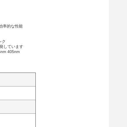
,効率的な性能
ンク
開発しています
m 405nm