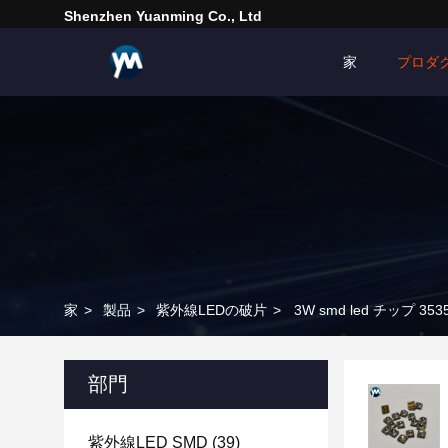
Shenzhen Yuanming Co., Ltd
家
プロダ
家
>
製品
>
紫外線LEDの破片
>
3W smd led チップ 353
部門
紫外線LED SMD
(39)