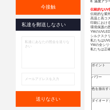
8. 温度ア
今接触
伝統的なUV
伝統的な紫外
高温と高コ
印刷における
私達を郵送しなさい
環境保護の
YMのUVL
シルクスクリ
私たちはUV
YMの全シリー
私たちは正
ポイント
パワー
色を放出す
送りなさい
ダイオード