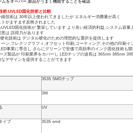
ラームをオーバー,製品がうまく機能することを確認
技術 UVLED固化技術と比較
線技術は 30年以上使われてきましたが エネルギー消費量が高く
ストがますます反映されました
UVLED固化技術が 繁栄しています より良い経済的利益,システム容量
恩恵は 説得力があります
ED硬化技術は デジタル硬化のための理想的な選択を提供します
ーン,フレクソグラフィ,オフセット印刷,コーティング,その他の印刷イ
LED事業に専念し さらにグリーンで安価で高効率のインク固化技術も
ズ製品が 印刷業界をカバーし LEDチップの波長は 365nm 385nm 395n
確なデザインを提供することができます
3535 SMDチップ
3W
る
UV
タイプ
3535 smd