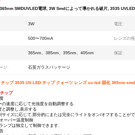
365nm SMDUVLED電球
,
3W Smdによって導かれる破片
,
3535 UVL
3W
電圧:
500〜700mA
レンズの視
365nm、385nm、395nm、405nm
保証:
ージ:
石英ガラスパッケージ
d チップ 3535 UV LED チップ クォーツ レンズ uv led 固化 365nm smd 
D チップ
度
ターの速度に応じて光強度を自動調整する.
強度と調整し,表示する
印刷サイズに応じて,部分的にまたは完全にライトをオン/オフすることがで
とオーバー温度制御
UVランプは独立して制御できます.
告