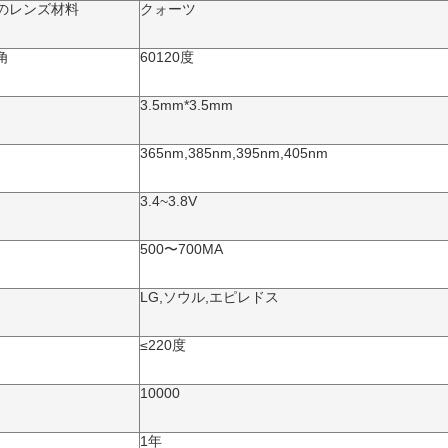
のレンズ材料
クォーツ
角
60120度
3.5mm*3.5mm
365nm,385nm,395nm,405nm
3.4~3.8V
500〜700MA
LG,ソウル,エピレドス
≤220度
10000
1年