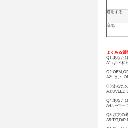
適用する
産地
よくある質
Q1:あな
A1:はい!
Q2:OEM
A2: はい!
Q3:あなた
A3:UVL
Q4:あな
A4:いや!
Q5:注文
A5:T/T,