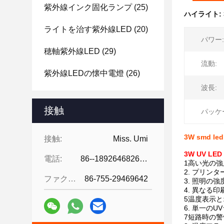
紫外線インク固化ランプ
(25)
ハイライト:
ライトを治す紫外線LED
(20)
パワー:
穂軸紫外線LED
(29)
流動:
紫外線LEDの懐中電燈
(26)
波長:
接触
パッケ
3W smd le
接触:
Miss. Umi
3W UV LE
電話:
86--18926468268-15989898006
1高い光の強
2. プリン
ファクシミリ:
86-755-29469642
3. 照明の
4. 異なる
5温度表示
6. 単一の
7短路時の警