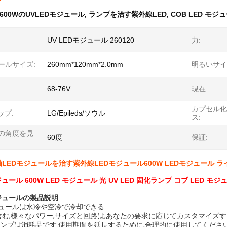
600WのUVLEDモジュール
,
ランプを治す紫外線LED
,
COB LED モ
UV LEDモジュール 260120
力:
ールサイズ:
260mm*120mm*2.0mm
明るいサイ
68-76V
現在:
カプセル化
ップ:
LG/Epileds/ソウル
ス:
の角度を見
60度
保証:
LEDモジュールを治す紫外線LEDモジュール600W LEDモジュール ラ
モジュール 600W LED モジュール 光 UV LED 固化ランプ コブ LED モジ
 モジュールの製品説明
 モジュールは水冷や空冷で冷却できる.
む,様々なパワー,サイズと回路は,あなたの要求に応じてカスタマイズす
ランプは消耗品です.使用期間を延長するために,合理的に使用してください