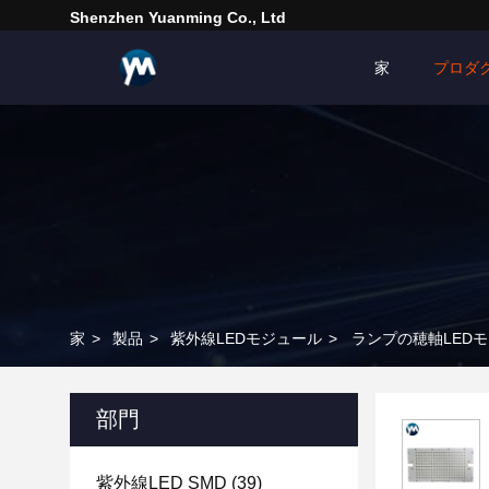
Shenzhen Yuanming Co., Ltd
家
プロダ
家
>
製品
>
紫外線LEDモジュール
>
ランプの穂軸LEDモ
部門
紫外線LED SMD
(39)