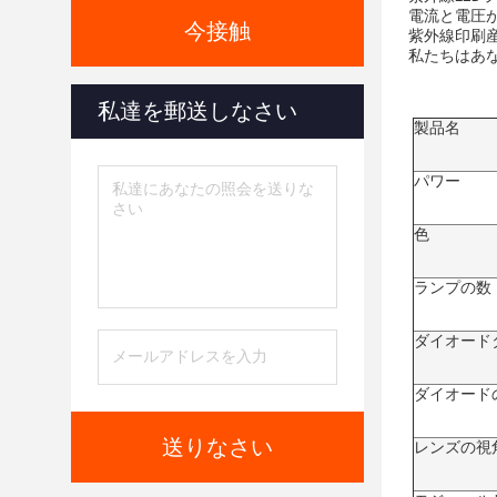
電流と電圧
今接触
紫外線印刷産
私たちはあ
私達を郵送しなさい
製品名
パワー
色
ランプの数
ダイオード
ダイオード
送りなさい
レンズの視