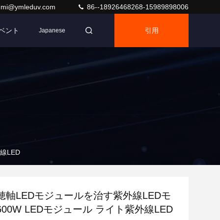
umi@ymleduv.com
86--18926468268-15989898006
ベント
引用
Japanese
線LED
穂軸LEDモジュールを治す紫外線LEDモ
00W LEDモジュール ライト紫外線LED