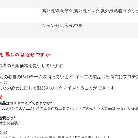
紫外線印刷,塗料,紫外線インク,紫外線粘着剤,タ
シェンゼン,広東,中国
 選ぶ の は なぜ です か
造者の直販価格を提供しています.
証
たちの独自のR&Dチームを持っています. すべての製品は出荷前にプロテ
ービス
なたの必要に応じて製品をカスタマイズすることができます.
問
の製品はカスタマイズできますか?
UV LEDランプ,UV LEDシステムを作る工場です. すべての私たちの製品は,あなた
外包装とは?
か木製の包装
クル?