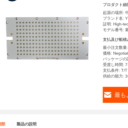
プロダクト細
起源の場所: 
ブランド名: Y
証明: High-tech
モデル番号: 
支払及び船積
最小注文数量:
価格: Negotia
パッケージの詳
受渡し時間: 7
支払条件: T/T
供給の能力: 10
最も
細部
製品の説明