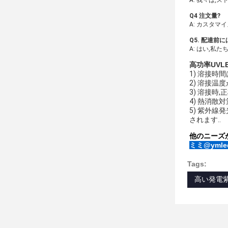
A: 我々は,
Q4 注文量?
A: カスタマ
Q5. 配達前
A: はい,私
高功率UVL
1) 溶接時間
2) 溶接温
3) 溶接時
4) 熱消散
5) 紫外
されます..
他のニーズ
ミミ@ymled
Tags:
高い発電紫