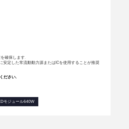
積を確保します.
りに安定した常流動動力源またはICを使用することが推奨
ください.
EDモジュール640W