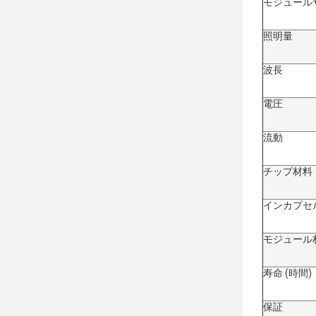
モジュール
照明量
波長
電圧
流動
チップ材料
インカプセ
モジュール
寿命 (時間)
保証