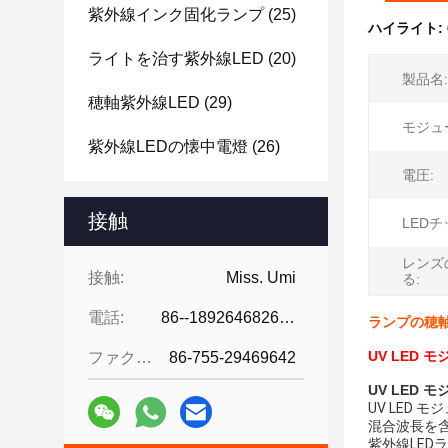
紫外線インク固化ランプ
(25)
ハイライト:
ライトを治す紫外線LED
(20)
製品名:
穂軸紫外線LED
(29)
モジュ
紫外線LEDの懐中電燈
(26)
電圧:
接触
LEDチ
レンズ
接触:
Miss. Umi
る:
電話:
86--18926468268-15989898006
ランプの穂軸
UV LED 
ファクシミリ:
86-755-29469642
UV LED
UV LED
混合波長を含
紫外線LED