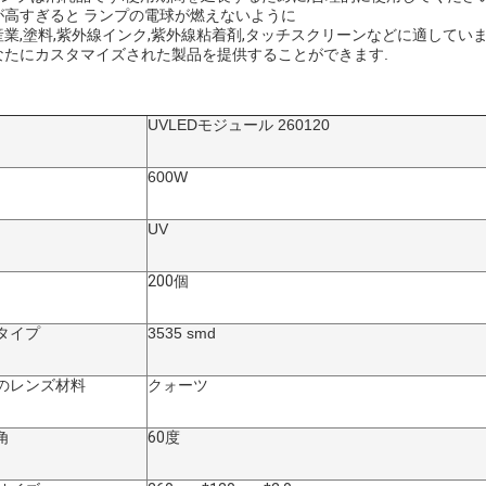
が高すぎると ランプの電球が燃えないように
業,塗料,紫外線インク,紫外線粘着剤,タッチスクリーンなどに適していま
なたにカスタマイズされた製品を提供することができます.
UVLEDモジュール 260120
600W
UV
200個
タイプ
3535 smd
のレンズ材料
クォーツ
角
60度