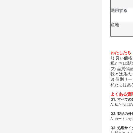
適用する
産地
わたしたち を
1) 良い価格
私たちは製
(2) 品質保
我々は,私
3) 個別サ
私たちはあ
よくある質
Q1. すべて
A: 私たちは
Q2. 製品の
A: カートン
Q3. 処理サイ