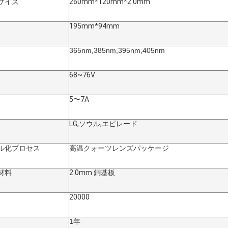
サイズ
260mm*120mm*2.0mm
195mm*94mm
365nm,385nm,395nm,405nm
68~76V
5〜7A
LG,ソウル,エピレード
ル化プロセス
高温クォーツレンズパッケージ
材料
2.0mm 銅基板
20000
1年