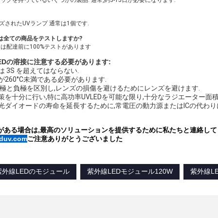
ストックを持っているいくつかの製品. 通常,約3-15日が必要になります.
イズされたUVランプ 通常は1個です.
には全ての商品をテストしますか?
たちは配達前に100%テストがあります
EDの溶接に注意する必要があります:
は 3S を超えてはならない.
度が260°C未満である必要があります.
,正極と負極を区別し,レンズの損傷を避けるためにレンズを避けます.
対策を十分に行い,特に高功率UVLEDを可能な限り,十分なラジエーター面
線発光ダイオードの寿命を延長するために,常電圧の動力源またはICの代わ
がある場合は,最高のソリューションを提供するために私たちと連絡して
uv.com
ご注意ありがとうございました
外線LEDのモジュール
紫外線LEDモジュール120W
紫外線L