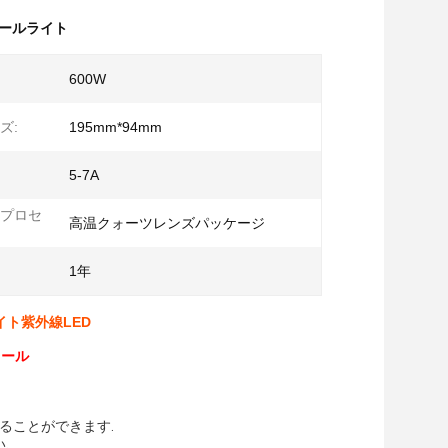
ジュールライト
600W
ズ:
195mm*94mm
5-7A
プロセ
高温クォーツレンズパッケージ
1年
イト紫外線LED
ュール
ることができます.
.