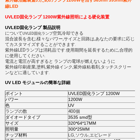
紫外線治癒装置のためのランプ1200Wを治す365nm 395nm紫外
線LED
UVLED固化ランプ 1200W
紫外線照明による硬化装置
UVLED固化ランプ
製品説明
について
空気冷却できる
UVLED固化ランプ
混合波長を含む,様々なパワー,サイズと回路は,あなたの要求に応じ
てカスタマイズすることができます.
紫外線LEDランプは消耗品です.使用期間を延長するために,合理的
に使用してください.
電流と電圧が高すぎると ランプの電球が燃えないように
紫外線印刷産業,塗料,紫外線インク,紫外線粘着剤,タッチスクリー
ンなどに適しています.
UV LED モジュールの簡単な詳細
ポイント
UVLED固化ランプ 1200W
パワー
1200W
色
UV
ランプの数
400個
ダイオードタイプ
3535 smd型
サイズ
320*64*17MM
照明量
300*25MM
チップ材料
LG,ソウル,エピレード