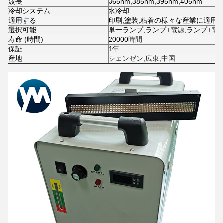
波長
365nm,385nm,395nm,405nm
冷却システム
水冷却
適用する
印刷,塗装,粘着の様々な産業に適用さ
選択可能
単一ランプ,ランプ+電源,ランプ+電
寿命 (時間)
20000
時間
保証
1年
産地
シェンゼン,広東,中国