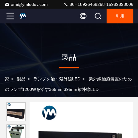
umi@ymleduv.com
86--18926468268-15989898006
引用
製品
家
>
製品
>
ランプを治す紫外線LED
>
紫外線治癒装置のため
のランプ1200Wを治す365nm 395nm紫外線LED