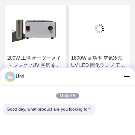
200W 工場 オーダーメイ
1600W 高功率 空気冷却
ド フレクソUV 空気冷却
UV LED 固化ランプ 工業
フラットベッド 395nm
用UV光システム 画面印刷
Umi
UV インク 乾燥システム
曝光のためのアルミ合金
さ
最もよい価格を得なさ
最もよい価格を得なさ
11:02 AM
い
い
Good day, what product are you looking for?
shenzhen yuanming co., ltd