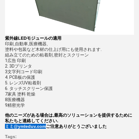
紫外線LEDモジュールの適用
印刷,自動車,医療機器,
塗料や包装など木材の仕上げ用にも使用されます.
組み立てのための粘着剤,密封とスクリーン
1広告 印刷
2. 3Dプリンタ
3文字列コード印刷
4. PCB板の保護
5. レンズUV粘着剤
6. タッチスクリーン保護
7家具 塗料 乾燥
8医療機器
9精密光学
他のニーズがある場合は,最高のソリューションを提供するために
私たちと連絡してください.
ミミ@ymleduv.com
ご注意ありがとうございました
Tags: