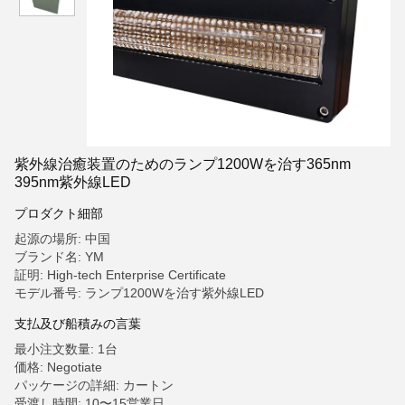
紫外線治癒装置のためのランプ1200Wを治す365nm
395nm紫外線LED
プロダクト細部
起源の場所: 中国
ブランド名: YM
証明: High-tech Enterprise Certificate
モデル番号: ランプ1200Wを治す紫外線LED
支払及び船積みの言葉
最小注文数量: 1台
価格: Negotiate
パッケージの詳細: カートン
受渡し時間: 10〜15営業日