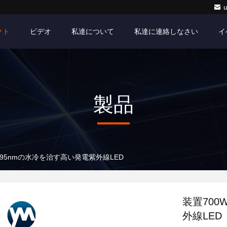
クト
ビデオ
私達について
私達に連絡しなさい
イ
製品
m 395nmの水冷を治す高い発電紫外線LED
装置700
外線LED