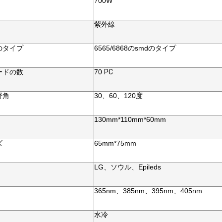
700W
紫外線
のタイプ
6565/6868のsmdのタイプ
ードの数
70
PC
野角
30、60、120度
130mm*110mm*60mm
ズ
65mm*75mm
LG、ソウル、Epileds
365nm、385nm、395nm、405nm
水冷