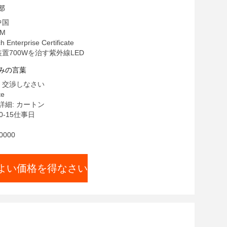
部
中国
M
 Enterprise Certificate
装置700Wを治す紫外線LED
みの言葉
 交渉しなさい
te
細: カートン
0-15仕事日
0000
よい価格を得なさい