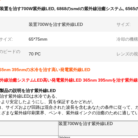
装置を治す700W紫外線LED
,
6868のsmdの紫外線治癒システム
,
656
装置700Wを治す紫外線LED
サイズ:
サイズ:
65*75mm
冷却の機構
のビードの
70 PC
レンズの視
365nm 395nmの水冷を治す高い発電紫外線LED
外線治癒システムLED高い発電紫外線LED 365nm 395nmを治す紫外線
の製品の説明を治す紫外線LED
を治す紫外線LEDは水冷である、
Dをより安定したようにし、質を保証するかどれが。
力、サイズおよび回路は混合された波長を含むあなたの条件に従って、
まざまな紫外線印刷業界、ペンキ、紫外線インクの治癒のために適して
装置
700Wを
治す
紫外線LED