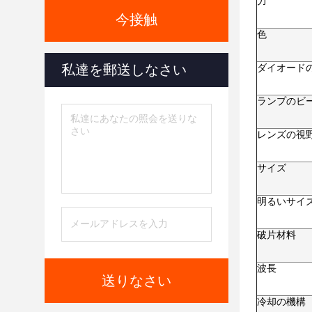
力
今接触
色
私達を郵送しなさい
ダイオード
ランプのビ
レンズの視
サイズ
明るいサイ
破片材料
波長
送りなさい
冷却の機構