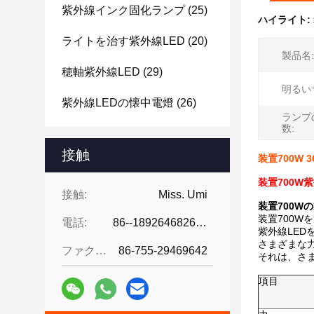
紫外線インク固化ランプ
(25)
ハイライト:
ライトを治す紫外線LED
(20)
製品名:
穂軸紫外線LED
(29)
明るい
紫外線LEDの懐中電燈
(26)
ランプ
数:
接触
装置700W 
装置700W紫
接触:
Miss. Umi
装置700W
装置700W
電話:
86--18926468268-15989898006
紫外線LE
さまざまな
ファクシミリ:
86-755-29469642
それは、さ
項目