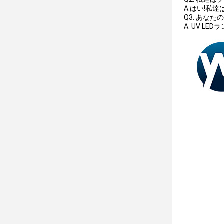
A.はい!私
Q3. あな
A. UV 