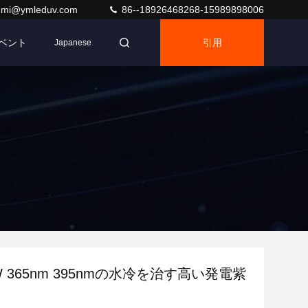
umi@ymleduv.com
86--18926468268-15989898006
ベント
引用
Japanese
W 365nm 395nmの水冷を治す高い発電紫