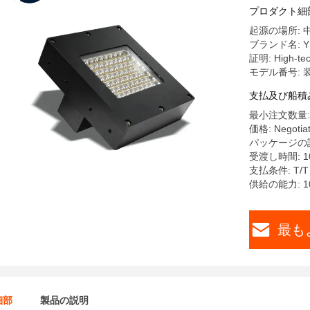
プロダクト細
起源の場所: 
ブランド名: Y
証明: High-tech
モデル番号: 
支払及び船積
最小注文数量:
価格: Negotia
パッケージの詳
受渡し時間: 1
支払条件: T/T
供給の能力: 1
最も
細部
製品の説明