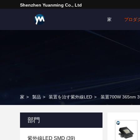
Shenzhen Yuanming Co., Ltd
家
プロダ
家
>
製品
>
装置を治す紫外線LED
>
装置700W 365n
部門
紫外線LED SMD
(39)