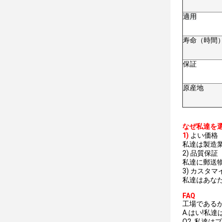
適用
寿命（時間
保証
原産地
なぜ私達を
1)
よい価格
私達は製造
2) 品質保証
私達に郵送物
3) カスタ
私達はあな
FAQ
工場である
A.はい!私
Q2. 私達