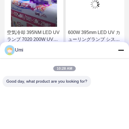
空気冷却 395NM LED UV
600W 395mm LED UV カ
ランプ 7020 200W UV
ューリングランプ システ
LED 治療光 エプソン
ム 紫外線 統合 マシン ス
Umi
I3200/XP600/TX800 UVプ
クリーン プリント 曝光
さ
最もよい価格を得なさ
最もよい価格を得なさ
リンター用紫外線ランプ
LED 樹脂 コンベヤー
10:28 AM
い
い
Good day, what product are you looking for?
shenzhen yuanming co., ltd
umi@ymleduv.com
86--18926468268-15989898006