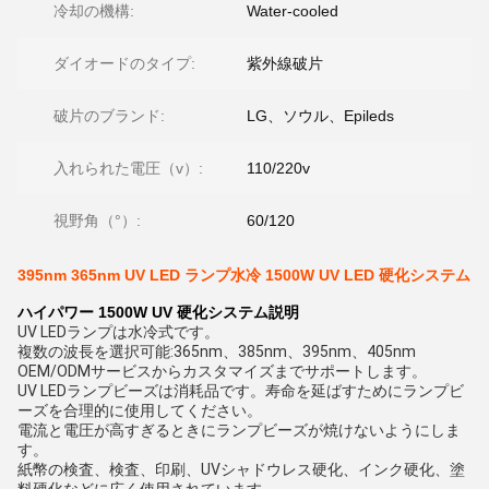
冷却の機構:
Water-cooled
ダイオードのタイプ:
紫外線破片
破片のブランド:
LG、ソウル、Epileds
入れられた電圧（v）:
110/220v
視野角（°）:
60/120
395nm 365nm UV LED ランプ水冷 1500W UV LED 硬化システム
ハイパワー 1500W UV 硬化システム
説明
UV LEDランプは水冷式です。
複数の波長を選択可能:365nm、385nm、395nm、405nm
OEM/ODMサービスからカスタマイズまでサポートします。
UV LEDランプビーズは消耗品です。寿命を延ばすためにランプビ
ーズを合理的に使用してください。
電流と電圧が高すぎるときにランプビーズが焼けないようにしま
す。
紙幣の検査、検査、印刷、UVシャドウレス硬化、インク硬化、塗