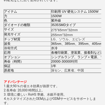
料硬化などに広く使用されています。
アイテム
印刷用 UV 硬化システム 1500W
力
1500W
色
紫外線
ダイオードの種類
3535SMDタイプ
サイズ
275*65mm*32mm
発光サイズ
255mm*32mm
チップ材質
LG、ソウル、エピレズ
波長
365nm、385nm、395nm、405nm
冷却方式
水冷
応用
各種印刷業、塗装業、接着剤などに
オプション
シングルランプ、ランプ＋電源、ラ
寿命（時間）
20000-30000
時間
保証
1年
原産地
深セン、広東省、中国
アドバンテージ
1.最大90％の省エネ効果が抜群です。
2.長寿命: 20,000 時間以上。
3. 環境に優しい: RoHS 準拠、水銀不使用。
4.カスタマイズされたOEMおよびODMサービスをサポートしま
す。