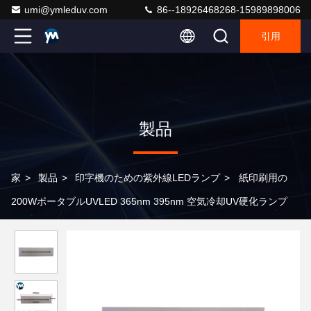
umi@ymleduv.com
86--18926468268-15989898006
引用
製品
家
>
製品
>
印字機のための紫外線LEDランプ
>
紙印刷用の
200WポータブルUVLED 365nm 395nm 空気冷却UV硬化ランプ