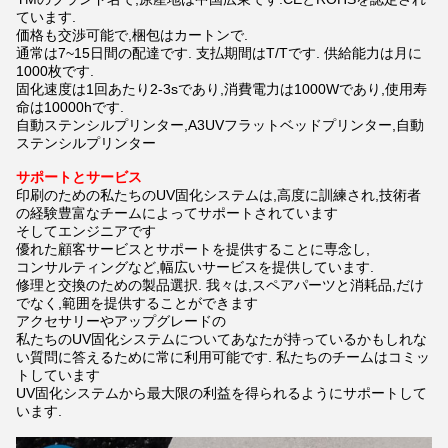
ています.
価格も交渉可能で,梱包はカートンで.
通常は7~15日間の配達です. 支払期間はT/Tです. 供給能力は月に
1000枚です.
固化速度は1回あたり2-3sであり,消費電力は1000Wであり,使用寿
命は10000hです.
自動ステンシルプリンター,A3UVフラットベッドプリンター,自動
ステンシルプリンター
サポートとサービス
印刷のための私たちのUV固化システムは,高度に訓練され,技術者
の経験豊富なチームによってサポートされています
そしてエンジニアです
優れた顧客サービスとサポートを提供することに専念し,
コンサルティングなど,幅広いサービスを提供しています.
修理と交換のための製品選択. 我々は,スペアパーツと消耗品,だけ
でなく,範囲を提供することができます
アクセサリーやアップグレードの
私たちのUV固化システムについてあなたが持っているかもしれな
い質問に答えるために常に利用可能です. 私たちのチームはコミッ
トしています
UV固化システムから最大限の利益を得られるようにサポートして
います.