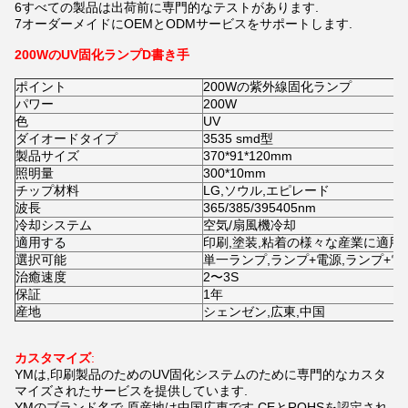
6すべての製品は出荷前に専門的なテストがあります.
7オーダーメイドにOEMとODMサービスをサポートします.
200WのUV固化ランプD
書き手
ポイント
200Wの紫外線固化ランプ
パワー
200W
色
UV
ダイオードタイプ
3535 smd型
製品サイズ
370*91*120mm
照明量
300*10mm
チップ材料
LG,ソウル,エピレード
波長
365/385/395405nm
冷却システム
空気/扇風機冷却
適用する
印刷,塗装,粘着の様々な産業に適用
選択可能
単一ランプ,ランプ+電源,ランプ+電
治癒速度
2〜3S
保証
1年
産地
シェンゼン,広東,中国
カスタマイズ
:
YMは,印刷製品のためのUV固化システムのために専門的なカスタ
マイズされたサービスを提供しています.
YMのブランド名で,原産地は中国広東です.CEとROHSを認定され