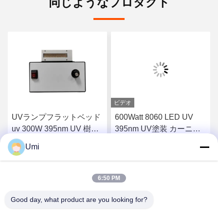
同じようなプロダクト
ビデオ
UVランプフラットベッド
600Watt 8060 LED UV
uv 300W 395nm UV 樹脂
395nm UV塗装 カーニン
塗料のための空気冷却 uv
グランプ コンベヤー用 シ
Umi
フラットベッドプリンタ
ルクスクリーン インクジ
さ
最もよい価格を得なさ
最もよい価格を得なさ
ー
ェット カーニング UV ポ
ーランドのドライヤーラ
6:50 PM
イト
い
い
Good day, what product are you looking for?