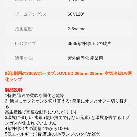
ビームアングル:
60°/120°
治癒速度:
2-3s/time
LEDタイプ:
3535紫外線LEDの破片
適用する:
紫外線固化 産業用
紙印刷用の200WポータブルUVLED 365nm 395nm 空気冷却UV硬
化ランプ
製品説明:
1特徴:迅速で柔軟な固化と乾燥
2. 簡単にオフとオンを切り替える: 簡単にオンとオフを切り替え
る.
高生産性で高速な動作につながります
3環境に優しい:水銀 (使い捨てではない元素) と環境を害するオゾ
ンガスが含まれていません.
4紫外線出力の調整:1%から100%
5低エネルギー消費,普通のUVランプのわずか20%