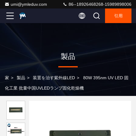
umi@ymleduv.com
86--18926468268-15989898006
引用
製品
家
>
製品
>
装置を治す紫外線LED
>
80W 395nm UV LED 固
化工業 批量中国UVLEDランプ固化乾燥機