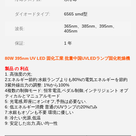
ダイオードタイプ:
6565 smd型
365nm、385nm、395nm、
波長:
405nm
保証:
1 年
80W 395nm UV LED 固化工業 批量中国UVLEDランプ固化乾燥機
製品 の 利点
1. 高強度の光;
2エネルギー節約:水銀ランプよりも80%の電気エネルギーを節約
3紫外線出力の調整: 1%から100%
4複数の制御モード: 恒常電流,ペダル制御,インテリジェント オプ
ティカルとマニュアルモード
5: 光電感,即座にオン/オフ,予熱は必要ない.
6: 低エネルギー消費 普通のUVランプの20%のみ
7:水銀もオゾンも不要 環境に優しい
8: 冷たい光源,低温
9: 安定した出力,高い均一性