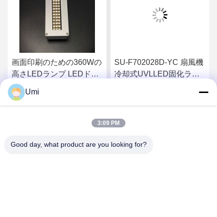
画面印刷のための360Wの
SU-F702028D-YC 扇風機
高さLEDランプ LEDドラ
冷却式UVLLED固化ラン
イヤーインクと粘着剤治
プ 200W 395nm 紫色
Umi
療のための水冷蔵 印刷分
6090/6045 平板プリンタ
さ
最もよい価格を得なさ
最もよい価格を得なさ
野でのアプリケーション
ー G5 G6 インクジェット
予固化
3:09 PM
い
い
Good day, what product are you looking for?
shenzhen yuanming co., ltd
umi@ymleduv.com