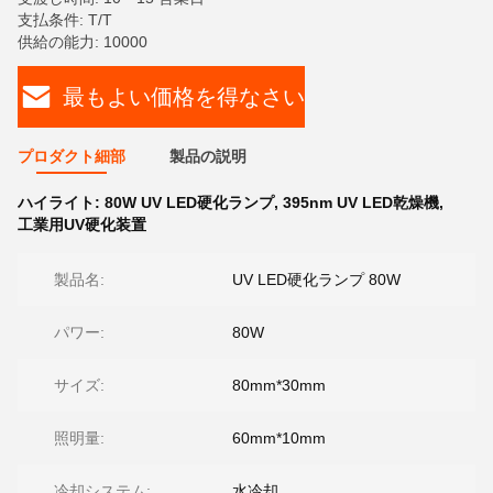
支払条件: T/T
供給の能力: 10000
最もよい価格を得なさい
プロダクト細部
製品の説明
ハイライト:
80W UV LED硬化ランプ
,
395nm UV LED乾燥機
,
工業用UV硬化装置
製品名:
UV LED硬化ランプ 80W
パワー:
80W
サイズ:
80mm*30mm
照明量:
60mm*10mm
冷却システム:
水冷却