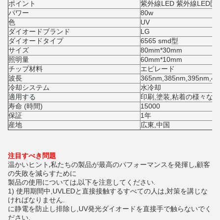
ポイント
紫外線LED 紫外線LED固化
パワー
80w
色
UV
ダイオードブランド
LG
ダイオードタイプ
6565 smd型
サイズ
80mm*30mm
照明量
60mm*10mm
チップ材料
エピレード
波長
365nm,385nm,395nm,4
冷却システム
水冷却
適用する
印刷,塗装,粘着の様々な
寿命 (時間)
15000
保証
1年
産地
広東,中国
注目すべき問題
温かいヒント,私たちの製品が最高のパフォーマンスを発揮し,顧客
の失敗を減らすために
製品の使用については,以下を注意してください.
1) 使用期間中,UVLEDと直接接触するすべての人は,対策を講じな
ければなりません.
に
静電を防止し排除し,UV発光ダイオードを直接手で触らないでく
ださい.