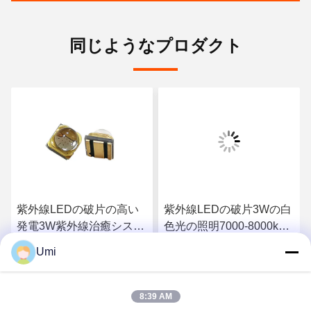
同じようなプロダクト
紫外線LEDの破片の高い
紫外線LEDの破片3Wの白
発電3W紫外線治癒システ
色光の照明7000-8000kの
ム殺菌灯
色温度
Umi
さ
最もよい価格を得なさ
最もよい価格を得なさ
8:39 AM
い
い