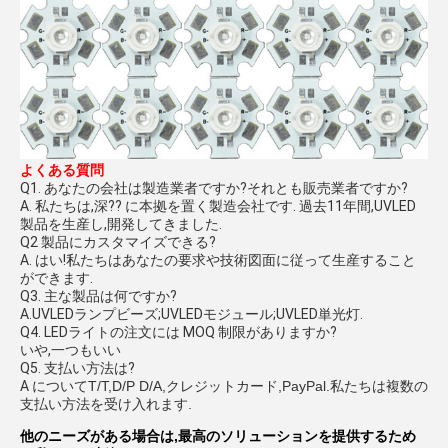
よくある質問
Q1. あなたの会社は製造業者ですか?それとも販売業者ですか?
A. 私たちは,深?? に本拠を置く製造会社です. 過去11年間,UVLED
製品を生産し,開発してきました.
Q2 製品にカスタマイズできる?
A. はい!私たちはあなたの要求や技術図面に従って生産すること
ができます.
Q3. 主な製品は何ですか?
A.UVLEDランプビーズ;UVLEDモジュール;UVLED単光灯.
Q4. LEDライトの注文には MOQ 制限がありますか?
いや,一つもいい
Q5. 支払い方法は?
A について
T/T,D/P D/A,クレジットカード,PayPal.私たちは複数の
支払い方法を受け入れます.
他のニーズがある場合は,最高のソリューションを提供するため