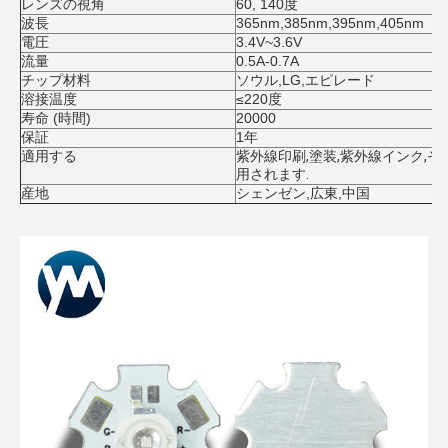
レンズの視角
60, 140度
波長
365nm,385nm,395nm,405nm
電圧
3.4V~3.6V
流量
0.5A-0.7A
チップ材料
ソウル,LG,エピレード
溶接温度
≤220度
寿命 (時間)
20000
保証
1年
適用する
紫外線印刷,塗装,紫外線インク,
用されます.
産地
シェンゼン,広東,中国