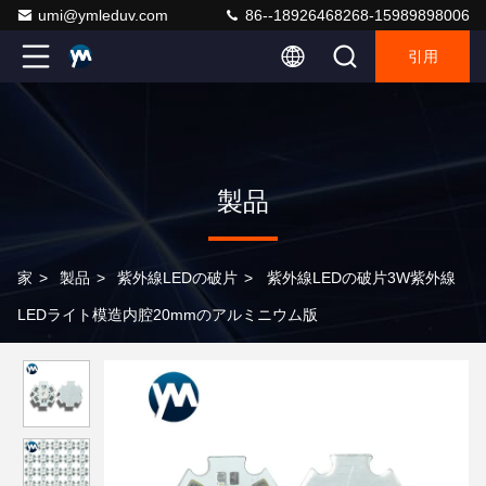
umi@ymleduv.com
86--18926468268-15989898006
引用
製品
家
>
製品
>
紫外線LEDの破片
>
紫外線LEDの破片3W紫外線
LEDライト模造内腔20mmのアルミニウム版