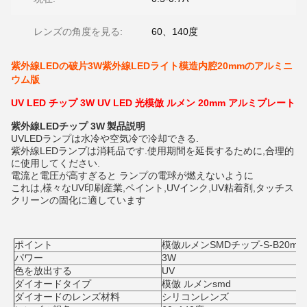
レンズの角度を見る:
60、140度
紫外線LEDの破片3W紫外線LEDライト模造内腔20mmのアルミニ
ウム版
UV LED チップ 3W UV LED 光模倣 ルメン 20mm アルミプレート
紫外線LEDチップ 3W
製品説明
UVLEDランプは水冷や空気冷で冷却できる.
紫外線LEDランプは消耗品です.使用期間を延長するために,合理的
に使用してください.
電流と電圧が高すぎると ランプの電球が燃えないように
これは,様々なUV印刷産業,ペイント,UVインク,UV粘着剤,タッチス
クリーンの固化に適しています
ポイント
模倣ルメンSMDチップ-S-B20mm
パワー
3W
色を放出する
UV
ダイオードタイプ
模倣 ルメン
smd
ダイオードのレンズ材料
シリコンレンズ