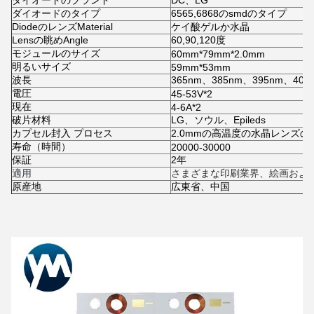
ダイオードのブランド
DC、LG
ダイオードのタイプ
6565,6868のsmdのタイプ
DiodeのレンズMaterial
ケイ酸ゲルか水晶
Lensの眺めAngle
60,90,120度
モジュールのサイズ
60mm*79mm*2.0mm
明るいサイズ
59mm*53mm
波長
365nm、385nm、395nm、405
電圧
45-53V*2
現在
4-6A*2
破片材料
LG、ソウル、Epileds
カプセル封入 プロセス
2.0mmの
高温度の水晶レンズの
寿命（時間）
20000-30000
保証
2年
適用
さまざまな印刷業界、絵画およ
原産地
広東省、中国