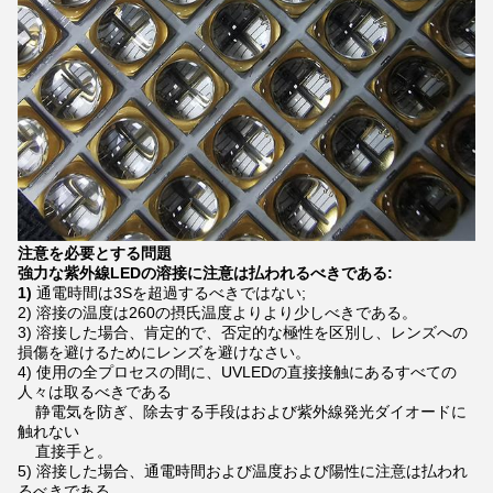
注意を必要とする問題
強力な紫外線LEDの溶接に注意は払われるべきである:
1)
通電時間は3Sを超過するべきではない;
2) 溶接の温度は260の摂氏温度よりより少しべきである。
3) 溶接した場合、肯定的で、否定的な極性を区別し、レンズへの
損傷を避けるためにレンズを避けなさい。
4)
使用の全プロセスの間に、UVLEDの直接接触にあるすべての
人々は取るべきである
静電気を防ぎ、除去する手段はおよび紫外線発光ダイオードに
触れない
直接手と。
5) 溶接した場合、通電時間および温度および陽性に注意は払われ
るべきである