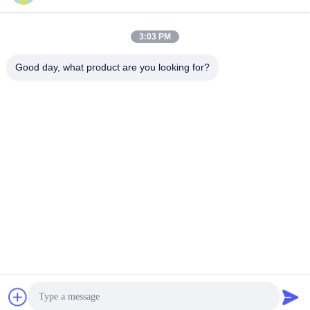
さ
最もよい価格を得なさ
最もよい価格を得なさ
LED
3:03 PM
い
い
Good day, what product are you looking for?
shenzhen yuanming co., ltd
umi@ymleduv.com
86--18926468268-15989898006
深セン市龍華区大浪街道華繁路119号、景盛工業区2号棟3
階、518109
中国の良質 紫外線LED SMD 製造者。版権の© 2021-2026
uvledsmd.com . 複製権所有。