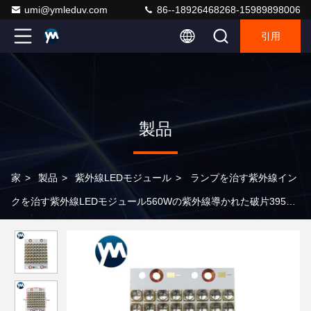
umi@ymleduv.com
86--18926468268-15989898006
引用
製品
家
>
製品
>
紫外線LEDモジュール
>
ランプを治す紫外線イン
クを治す紫外線LEDモジュール560Wの紫外線導かれた破片395nm
のforuvink