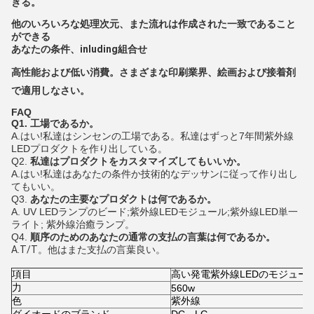
きる。
他のいろいろな処理次元、また流れは作成された一致であること
ができる
あなたの条件、inluding組合せ
高性能および低い消費。さまざまな印刷業界、絵画および接着剤
で適用しなさい。
FAQ
Q1. 工場であるか。
A.はい!私達はシンセンの工場である。私達はずっと7年間紫外線
LEDプロダクトを作り出している。
Q2.
私達はプロダクトをカスタマイズしてもいいか。
A.はい!私達はあなたの条件か技術的なデッサンに従って作り出し
てもいい。
Q3.
あなたの主要なプロダクトは何であるか。
A. UV LEDランプのビード;紫外線LEDモジュール;紫外線LED単一
ライト; 紫外線治癒ランプ。
Q4.
順序のためのあなたの通常の支払の言葉は何であるか。
A.T/T。他はまた支払の言葉良い。
項目
高い発電
紫外線LEDのモジュー
力
560w
色
紫外線