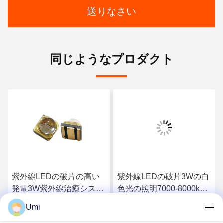
送りなさい
同じようなプロダクト
紫外線LEDの破片の高い
紫外線LEDの破片3Wの白
発電3W紫外線治癒システ
色光の照明7000-8000kの
ム殺菌灯
色温度
Umi