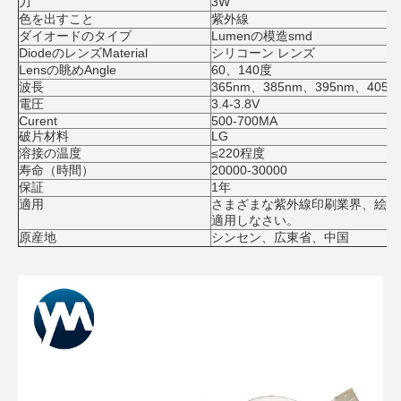
力
3W
色を出すこと
紫外線
ダイオードのタイプ
Lumenの模造
smd
DiodeのレンズMaterial
シリコーン レンズ
Lensの眺めAngle
60、140度
波長
365nm、385nm、395nm、405n
電圧
3.4-3.8V
Curent
500-700MA
破片材料
LG
溶接の温度
≤220程度
寿命（時間）
20000-30000
保証
1年
適用
さまざまな紫外線印刷業界、絵画、
適用しなさい。
原産地
シンセン、広東省、中国