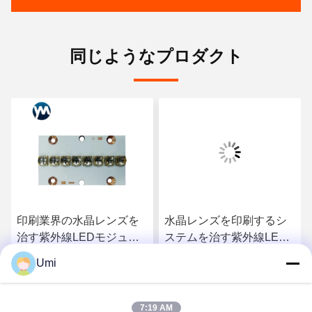
同じようなプロダクト
印刷業界の水晶レンズを
水晶レンズを印刷するシ
治す紫外線LEDモジュー
ステムを治す紫外線LED
ル80W LEDモジュール ラ
モジュール150W LED
Umi
イト紫外線インク
SMD 3535の破片紫外線
さ
最もよい価格を得なさ
最もよい価格を得なさ
LED
7:19 AM