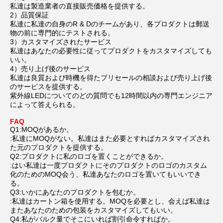
私達は製造業者の直接販売価格を提供する。
2）品質保証
私達に私達の自身のR & Dのチームがあり、各プロダクトは郵送
物の前に専門的にテストされる。
3）カスタマイズされたサービス
私達はあなたの必要性に従ってプロダクトをカスタマイズしても
いい。
4）売り上げ後のサービス
私達は良質および時機を得たプリセールの相談および売り上げ後
のサービスを提供する。
紫外線LEDについてのどの質問でも12時間以内の専門エンジニア
によって答えられる。
FAQ
Q1:MOQがあるか。
:私達にMOQがない。私達はまた必要とすればカスタマイズされ
た元のプロダクトを提供する。
Q2:プロダクトに私のロゴを置くことができるか。
:はい私達は一度プロダクトにそのプロダクトのロゴのカスタム
化のためのMOQ会う、私達あなたのロゴを置いてもいいでき
る。
Q3:いかにあなたのプロダクトを包むか。
:私達はカートン箱を使用する。MOQを必要とし、会えば私達は
またあなたのための包装をカスタマイズしてもいい。
Q4:私がバルク量でそこにいれば割引命令すればか。