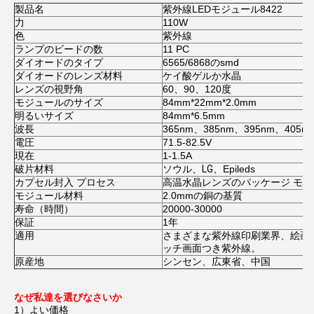
製品名
紫外線LEDモジュール8422
力
110W
色
紫外線
ランプのビードの数
11 PC
ダイオードのタイプ
6565/6868のsmd
ダイオードのレンズ材料
ケイ酸ゲルか水晶
レンズの視野角
60、90、120度
モジュールのサイズ
84mm*22mm*2.0mm
明るいサイズ
84mm*6.5mm
波長
365nm、385nm、395nm、405n
電圧
71.5-82.5V
現在
1-1.5A
破片材料
ソウル
、LG
、Epileds
カプセル封入 プロセス
高温水晶レンズのパッケージ モジ
モジュール材料
2.0mmの銅の基質
寿命（時間）
20000-30000
保証
1年
適用
さまざまな紫外線印刷業界、絵画
ッチ画面つき紫外線。
原産地
シンセン、広東省、中国
なぜ私達を選びなさいか
1）よい価格