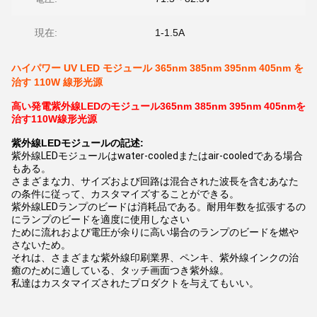
現在:
1-1.5A
ハイパワー UV LED モジュール 365nm 385nm 395nm 405nm を
治す 110W 線形光源
高い発電紫外線LEDのモジュール365nm 385nm 395nm 405nmを
治す110W線形光源
紫外線LEDモジュールの記述:
紫外線LEDモジュールはwater-cooledまたはair-cooledである場合
もある。
さまざまな力、サイズおよび回路は混合された波長を含むあなた
の条件に従って、カスタマイズすることができる。
紫外線LEDランプのビードは消耗品である。耐用年数を拡張するの
にランプのビードを適度に使用しなさい
ために流れおよび電圧が余りに高い場合のランプのビードを燃や
さないため。
それは、さまざまな紫外線印刷業界、ペンキ、紫外線インクの治
癒のために適している、タッチ画面つき紫外線。
私達はカスタマイズされたプロダクトを与えてもいい。